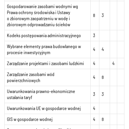
Gospodarowanie zasobami wodnymi wg
Prawa ochrony środowiska i Ustawy
8
3
o zbiorowym zaopatrzeniu w wodę i
zbiorowym odprowadzaniu ścieków
Kodeks postępowania administracyjnego
3
Wybrane elementy prawa budowlanego w
4
4
procesie inwestycyjnym
Zarządzanie projektami i zasobami ludzkimi
4
4
Zarządzanie zasobami wód
4
8
powierzchniowych
Uwarunkowania prawno-ekonomiczne
3
3
ustalania taryf
Uwarunkowania UE w gospodarce wodnej
4
GIS w gospodarce wodnej
4
8