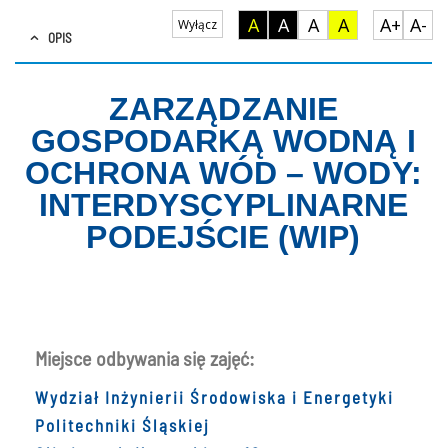
A
A
A
A
A+
A-
Wyłącz
OPIS
ZARZĄDZANIE
GOSPODARKĄ WODNĄ I
OCHRONA WÓD – WODY:
INTERDYSCYPLINARNE
PODEJŚCIE (WIP)
Miejsce odbywania się zajęć:
Wydział
Inżynierii Środowiska i Energetyki
Politechniki Śląskiej