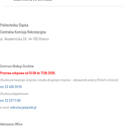
Politechnika Śląska
Centralna Komisja Rekrutacyjna
ul. Akademicka 2A, 44-100 Gliwice
Centrum Obsługi Studiów
Przerwa urlopowa od 10.08 do 17.08.2026.
Studia pierwszego stopnia i studia drugiego stopnia – obywatele polscy (Polish citizens)
tel. 32 400 30 55
Studia podyplomowe
tel. 32 237 11 90
e-mail:
rekrutacja@polsl.pl
Admission Office