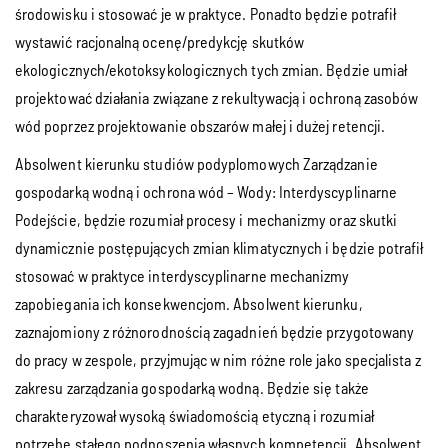
środowisku i stosować je w praktyce. Ponadto będzie potrafił
wystawić racjonalną ocenę/predykcję skutków
ekologicznych/ekotoksykologicznych tych zmian. Będzie umiał
projektować działania związane z rekultywacją i ochroną zasobów
wód poprzez projektowanie obszarów małej i dużej retencji.
Absolwent kierunku studiów podyplomowych Zarządzanie
gospodarką wodną i ochrona wód – Wody: Interdyscyplinarne
Podejście, będzie rozumiał procesy i mechanizmy oraz skutki
dynamicznie postępujących zmian klimatycznych i będzie potrafił
stosować w praktyce interdyscyplinarne mechanizmy
zapobiegania ich konsekwencjom. Absolwent kierunku,
zaznajomiony z różnorodnością zagadnień będzie przygotowany
do pracy w zespole, przyjmując w nim różne role jako specjalista z
zakresu zarządzania gospodarką wodną. Będzie się także
charakteryzował wysoką świadomością etyczną i rozumiał
potrzebę stałego podnoszenia własnych kompetencji. Absolwent