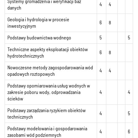
Systemy gromadzenia i weryfikacji baz
4
4
danych
Geologia i hydrologia w procesie
6
8
inwestycyjnym
Podstawy budownictwa wodnego
5
5
Techniczne aspekty eksploatacji obiektów
6
8
hydrotechnicznych
Nowoczesne metody zagospodarowania wód
4
4
opadowych roztopowych
Podstawy opomiarowania usług wodnych w
zakresie poboru wody, odprowadzania
4
4
ścieków
Podstawy zarządzania ryzykiem obiektów
4
5
technicznych
Podstawy modelowania i gospodarowania
4
6
zasobami wód podziemnych