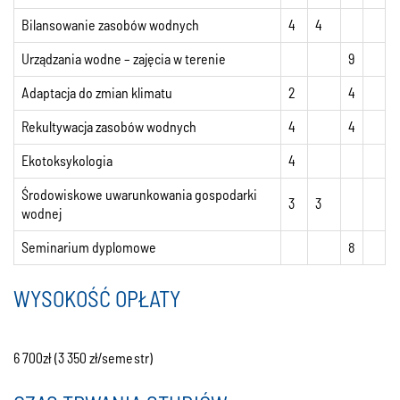
Bilansowanie zasobów wodnych
4
4
Urządzania wodne – zajęcia w terenie
9
Adaptacja do zmian klimatu
2
4
Rekultywacja zasobów wodnych
4
4
Ekotoksykologia
4
Środowiskowe uwarunkowania gospodarki
3
3
wodnej
Seminarium dyplomowe
8
WYSOKOŚĆ OPŁATY
6 700zł (3 350 zł/semestr)