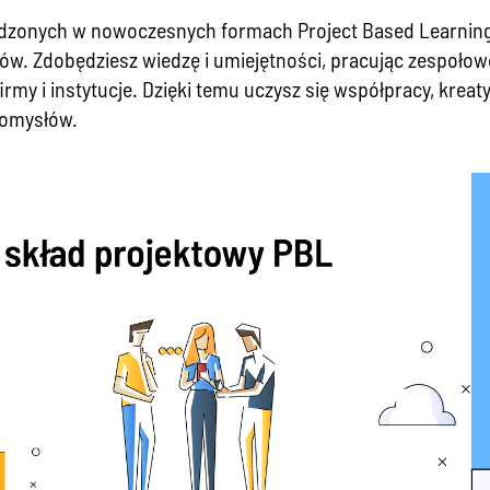
adzonych w nowoczesnych formach Project Based Learning 
ektów. Zdobędziesz wiedzę i umiejętności, pracując zespoł
irmy i instytucje. Dzięki temu uczysz się współpracy, krea
pomysłów.