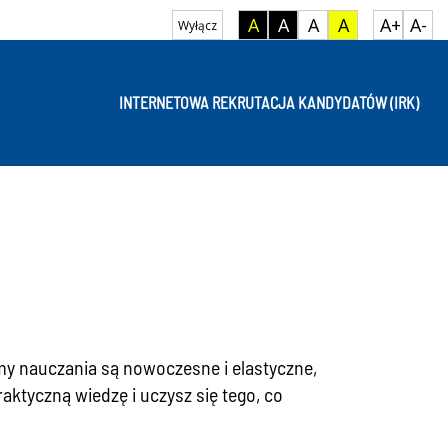
A
A
A
A
A+
A-
Wyłącz
INTERNETOWA REKRUTACJA KANDYDATÓW (IRK)
my nauczania są nowoczesne i elastyczne,
ktyczną wiedzę i uczysz się tego, co