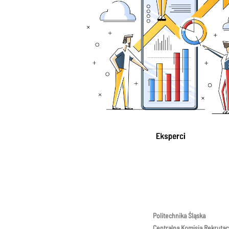
Politechnika Śląska
Centralna Komisja Rekrutac