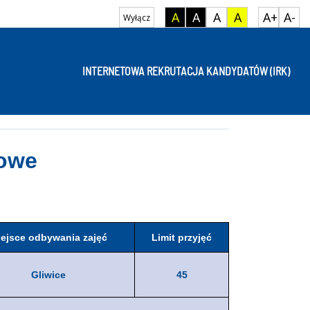
A
A
A
A
A+
A-
Wyłącz
INTERNETOWA REKRUTACJA KANDYDATÓW (IRK)
łowe
ejsce odbywania zajęć
Limit przyjęć
Gliwice
45