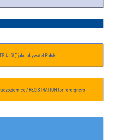
RUJ SIĘ jako obywatel Polski
udzoziemiec / REGISTRATION for foreigners