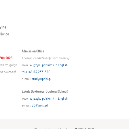
yjna
liwice
Admission Office
7.08.2026.
Foreign candidates (cudzoziemcy)
udia drugiego
www:
w języku polskim
/
in English
sh citizens)
tel. (+48) 32 237 16 90
e-mail:
study@polsl.pl
Szkoła Doktorów (Doctoral School)
www:
w języku polskim
/
in English
e-mail:
SD@polsl.pl