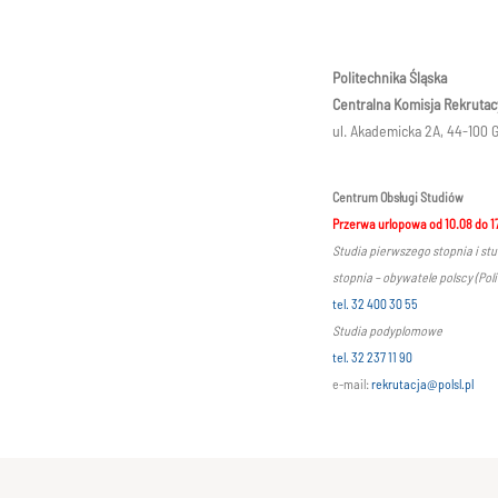
Politechnika Śląska
Centralna Komisja Rekrutac
ul. Akademicka 2A, 44-100 G
Centrum Obsługi Studiów
Przerwa urlopowa od 10.08 do 1
Studia pierwszego stopnia i st
stopnia – obywatele polscy (Poli
tel. 32 400 30 55
Studia podyplomowe
tel. 32 237 11 90
e-mail:
rekrutacja@polsl.pl