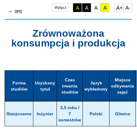
A
A
A
A
A+
A-
Wyłącz
OPIS
Zrównoważona
konsumpcja i produkcja
Czas
Miejsce
Forma
Uzyskany
Język
trwania
odbywania
studiów
tytuł
wykładowy
studiów
zajęć
3,5 roku /
Stacjonarne
Inżynier
7
Polski
Gliwice
semestrów