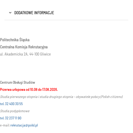
DODATKOWE INFORMACJE
Politechnika Śląska
Centralna Komisja Rekrutacyjna
ul. Akademicka 2A, 44-100 Gliwice
Centrum Obsługi Studiów
Przerwa urlopowa od 10.08 do 17.08.2026.
Studia pierwszego stopnia i studia drugiego stopnia – obywatele polscy (Polish citizens)
tel. 32 400 30 55
Studia podyplomowe
tel. 32 237 11 90
e-mail:
rekrutacja@polsl.pl