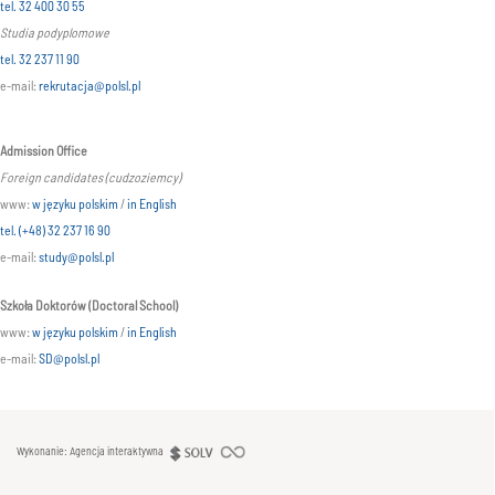
tel. 32 400 30 55
Studia podyplomowe
tel. 32 237 11 90
e-mail:
rekrutacja@polsl.pl
Admission Office
Foreign candidates (cudzoziemcy)
www:
w języku polskim
/
in English
tel. (+48) 32 237 16 90
e-mail:
study@polsl.pl
Szkoła Doktorów (Doctoral School)
www:
w języku polskim
/
in English
e-mail:
SD@polsl.pl
Wykonanie: Agencja interaktywna