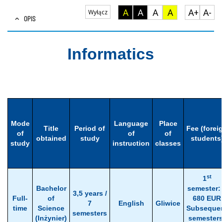
A
A
A
A
A+
A-
Wyłącz
OPIS
Informatics
Mode
Language
Place
Title
Period of
Fee (forei
of
of
of
obtained
study
students
study
instruction
classes
st
1
Bachelor
semester:
3,5 years /
Full-
of
680 EUR
7
English
Gliwice
time
Science
Subseque
semesters
(Inżynier)
semesters