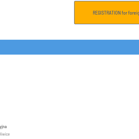
REGISTRATION for forei
yjna
liwice