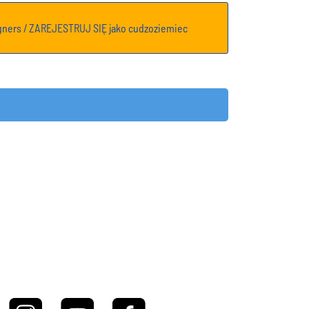
gners / ZAREJESTRUJ SIĘ jako cudzoziemiec