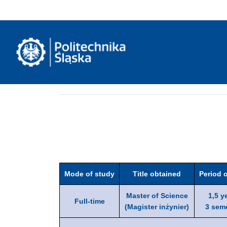
Mode of study
Title obtained
Period 
Master of Science
1,5 y
Full-time
(Magister inżynier)
3 sem