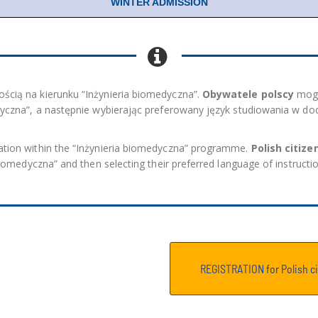
WINTER ADMISSION
ością na kierunku “Inżynieria biomedyczna”.
Obywatele polscy
mogą
edyczna”, a następnie wybierając preferowany język studiowania w 
sation within the “Inżynieria biomedyczna” programme.
Polish citize
biomedyczna” and then selecting their preferred language of instructio
REGISTRATION for Polish c