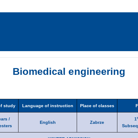
Biomedical engineering
of study
Language of instruction
Place of classes
F
ears /
1
English
Zabrze
esters
Subseq