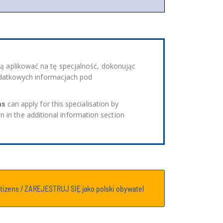
 aplikować na tę specjalność, dokonując
dodatkowych informacjach pod
ns
can apply for this specialisation by
n in the additional information section
itizens / ZAREJESTRUJ SIĘ jako polski obywatel