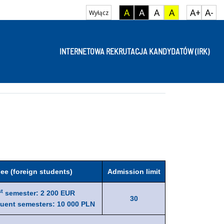
A
A
A
A
A+
A-
Wyłącz
INTERNETOWA REKRUTACJA KANDYDATÓW (IRK)
ee (foreign students)
Admission limit
st
semester: 2 200 EUR
30
uent semesters: 10 000 PLN