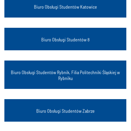
Katowice, ul. Krasińskiego 8
Biuro Obsługi Studentów Katowice
Gliwice, ul. Konarskiego 18A
Biuro Obsługi Studentów 8
Biuro Obsługi Studentów Rybnik, Filia Politechniki Śląskiej w
Rybnik, ul. Kościuszki 54
Rybniku
Zabrze, ul. Roosevelta 26 / ul. Roosevelta 40
Biuro Obsługi Studentów Zabrze