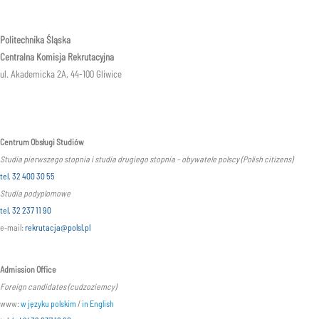
Politechnika Śląska
Centralna Komisja Rekrutacyjna
ul. Akademicka 2A, 44-100 Gliwice
Centrum Obsługi Studiów
Studia pierwszego stopnia i studia drugiego stopnia – obywatele polscy (Polish citizens)
tel. 32 400 30 55
Studia podyplomowe
tel. 32 237 11 90
e-mail:
rekrutacja@polsl.pl
Admission Office
Foreign candidates (cudzoziemcy)
www:
w języku polskim
/
in English