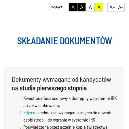
A
A
A
A
A+
A-
Wyłącz
SKŁADANIE DOKUMENTÓW
Dokumenty wymagane od kandydatów
na
studia pierwszego stopnia
Kwestionariusz osobowy – dostępny w systemie IRK
po zakwalifikowaniu,
Zdjęcie
spełniające wymagania zdjęcia do dowodu
osobistego – do wgrania w systemie IRK,
Poświadczona przez uczelnię kopia świadectwa