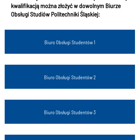
kwalifikacją można złożyć w dowolnym Biurze
Obsługi Studiów Politechniki Śląskiej:
Gliwice, ul. Konarskiego 18
Biuro Obsługi Studentów 1
Gliwice, ul. Akademicka 2 / ul. Bolesława Krzywoustego 2
Biuro Obsługi Studentów 2
Gliwice, ul. Akademicka 7
Biuro Obsługi Studentów 3