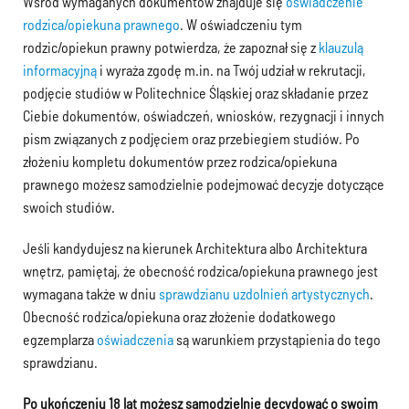
Wśród wymaganych dokumentów znajduje się
oświadczenie
rodzica/opiekuna prawnego
. W oświadczeniu tym
rodzic/opiekun prawny potwierdza, że zapoznał się z
klauzulą
informacyjną
i wyraża zgodę m.in. na Twój udział w rekrutacji,
podjęcie studiów w Politechnice Śląskiej oraz składanie przez
Ciebie dokumentów, oświadczeń, wniosków, rezygnacji i innych
pism związanych z podjęciem oraz przebiegiem studiów. Po
złożeniu kompletu dokumentów przez rodzica/opiekuna
prawnego możesz samodzielnie podejmować decyzje dotyczące
swoich studiów.
Jeśli kandydujesz na kierunek Architektura albo Architektura
wnętrz, pamiętaj, że obecność rodzica/opiekuna prawnego jest
wymagana także w dniu
sprawdzianu uzdolnień artystycznych
.
Obecność rodzica/opiekuna oraz złożenie dodatkowego
egzemplarza
oświadczenia
są warunkiem przystąpienia do tego
sprawdzianu.
Po ukończeniu 18 lat możesz samodzielnie decydować o swoim